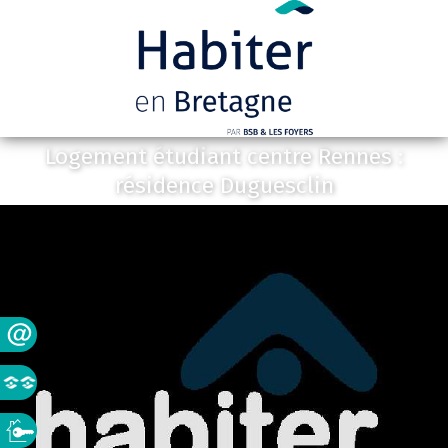
Logement étudiant centre Rennes :
résidence Duguesclin